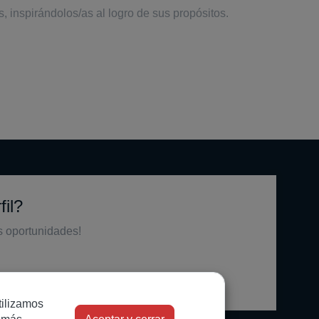
 inspirándolos/as al logro de sus propósitos.
il?
s oportunidades!
tilizamos