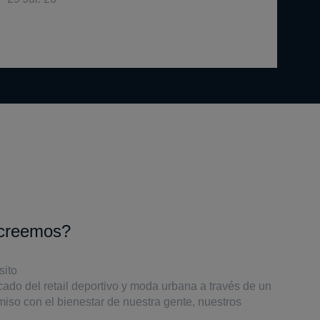
creemos?
sito
cado del retail deportivo y moda urbana a través de un
iso con el bienestar de nuestra gente, nuestros