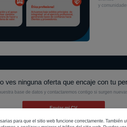
y comunidades,
 ves ninguna oferta que encaje con tu perf
nuestra base de datos y contactaremos contigo si surgen nueva
Enviar mi CV
sarias para que el sitio web funcione correctamente. También u