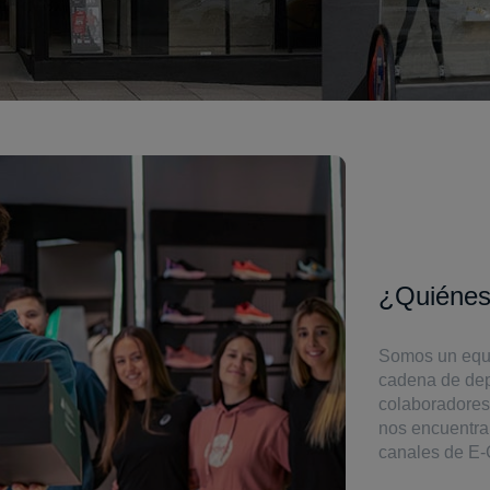
¿Quiéne
Somos un equi
cadena de dep
colaboradores 
nos encuentra
canales de E