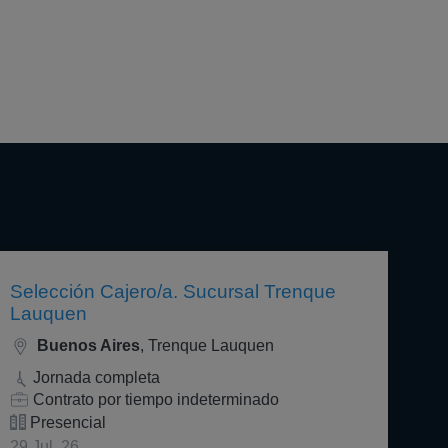
Selección Cajero/a. Sucursal Trenque
Lauquen
Buenos Aires
, Trenque Lauquen
Jornada completa
Contrato por tiempo indeterminado
Presencial
29 Jul. 26